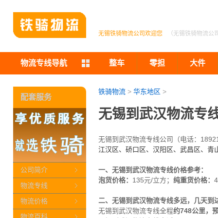
无锡铁骑物流公司欢迎您
（无锡铁骑物流公
物流专线导航
整车
零担
大件
铁骑物流
>
华东地区
>
配套服务
无锡到武汉物流专线
无锡到武汉物流专线公司（电话：1892
江汉区、硚口区、汉阳区、武昌区、青
一、无锡到武汉物流专线价格参考：
公司简介
泡货价格：
135元/立方；
纯重货价格：
物流专线
二、无锡到武汉物流专线多远，几天到
物流价格
无锡到武汉
物流专线全程
约748
公里
，预
物流百科