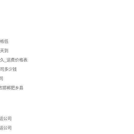
价格低
几天到
久_运费价格表
公司多少钱
司
达邯郸肥乡县
运公司
运公司