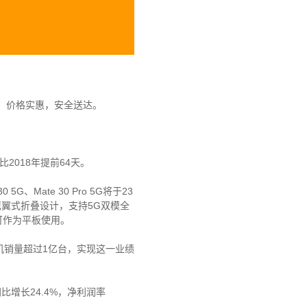
，价格实惠，安全送达。
2018年提前64天。
ate 30 Pro 5G将于23
用鹰翼式折叠设计，支持5G双模全
可作为平板使用。
机销量超过1亿台，实现这一业绩
增长24.4%，净利润率